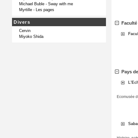
Michael Buble - Sway with me
Myrtille - Les pages
Divers
Faculté
Cervin
Facu
Miyoko Shida
Pays de
L'Ec
Ecomusée du 
Saba