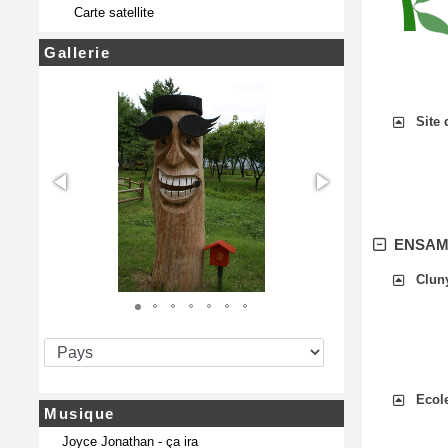
Carte satellite
Gallerie
Site 
ENSA
Clun
Ecole
Musique
Joyce Jonathan - ça ira